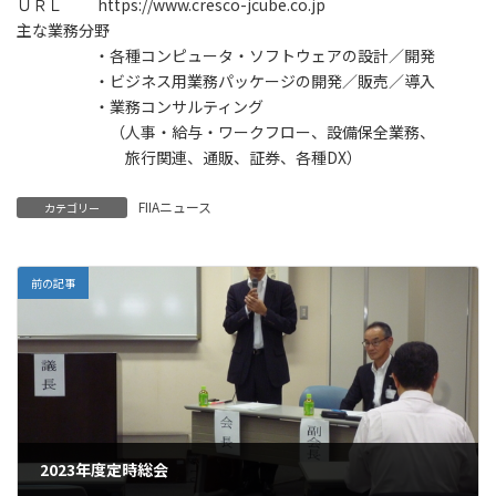
ＵＲＬ https://www.cresco-jcube.co.jp
主な業務分野
・各種コンピュータ・ソフトウェアの設計／開発
・ビジネス用業務パッケージの開発／販売／導入
・業務コンサルティング
（人事・給与・ワークフロー、設備保全業務、
旅行関連、通販、証券、各種DX）
FIIAニュース
カテゴリー
前の記事
2023年度定時総会