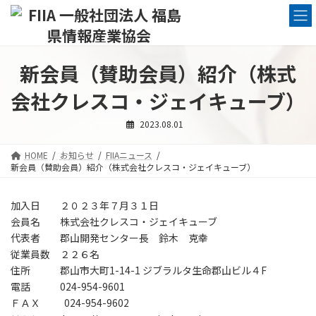
コ
ナ
ン
ビ
テ
ゲ
ン
ー
ツ
シ
新会員（賛助会員）紹介（株式
へ
ョ
ス
ン
会社クレスコ・ジェイキューブ）
キ
に
ッ
移
2023.08.01
プ
動
HOME
お知らせ
FIIAニュース
新会員（賛助会員）紹介（株式会社クレスコ・ジェイキューブ）
加入日 ２０２３年７月３１日
会員名 株式会社クレスコ・ジェイキューブ
代表者 郡山開発センター長 鈴木 克幸
従業員数 ２２６名
住所 郡山市大町1-14-1 ジブラルタ生命郡山ビル４F
電話 024-954-9601
ＦＡＸ 024-954-9602