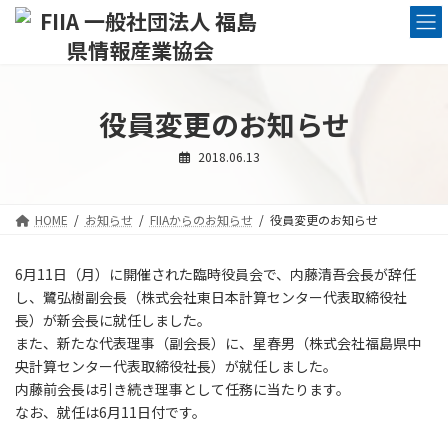
コ
ナ
ン
ビ
テ
ゲ
ン
ー
ツ
シ
へ
ョ
役員変更のお知らせ
ス
ン
キ
に
2018.06.13
ッ
移
プ
動
HOME
お知らせ
FIIAからのお知らせ
役員変更のお知らせ
6月11日（月）に開催された臨時役員会で、内藤清吾会長が辞任
し、鷺弘樹副会長（株式会社東日本計算センター代表取締役社
長）が新会長に就任しました。
また、新たな代表理事（副会長）に、星春男（株式会社福島県中
央計算センター代表取締役社長）が就任しました。
内藤前会長は引き続き理事として任務に当たります。
なお、就任は6月11日付です。