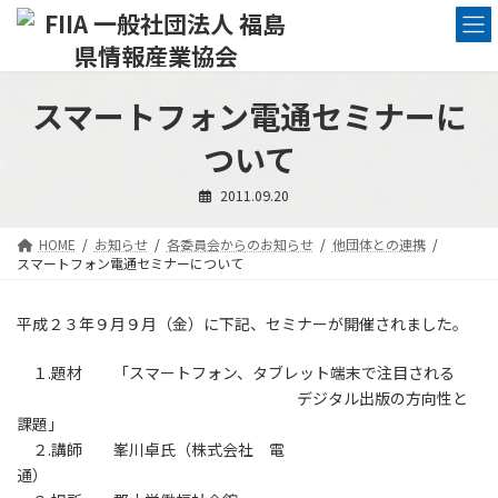
コ
ナ
ン
ビ
テ
ゲ
ン
ー
ツ
シ
スマートフォン電通セミナーに
へ
ョ
ス
ン
ついて
キ
に
ッ
移
2011.09.20
プ
動
HOME
お知らせ
各委員会からのお知らせ
他団体との連携
スマートフォン電通セミナーについて
平成２３年９月９月（金）に下記、セミナーが開催されました。
１.題材 「スマートフォン、タブレット端末で注目される
デジタル出版の方向性と
課題」
２.講師 峯川卓氏（株式会社 電
通）