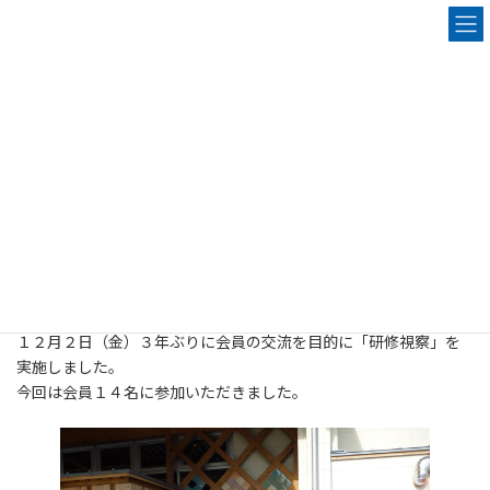
コ
ナ
ン
ビ
テ
ゲ
ン
ー
国内研修視察（ふくしまロボッ
ツ
シ
へ
ョ
トテストフィールド、災害伝承
ス
ン
キ
に
館）
ッ
移
プ
動
2022.12.02
HOME
お知らせ
各委員会からのお知らせ
人材育成交流委員会
国内研修視察（ふくしまロボットテストフィールド、災害伝承館）
１２月２日（金）３年ぶりに会員の交流を目的に「研修視察」を
実施しました。
今回は会員１４名に参加いただきました。