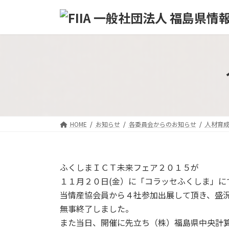
コ
ナ
ン
ビ
テ
ゲ
ン
ー
ツ
シ
へ
ョ
ス
ン
キ
に
ッ
移
プ
動
HOME
お知らせ
各委員会からのお知らせ
人材育
ふくしまＩＣＴ未来フェア２０１５が
１１月２０日(金）に「コラッセふくしま」に
当情産協会員から４社参加出展して頂き、盛
無事終了しました。
また当日、開催に先立ち（株）福島県中央計